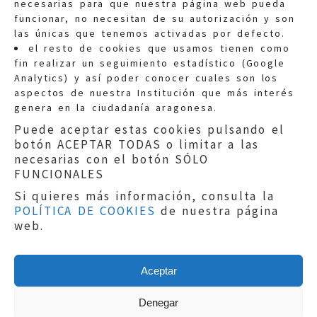
necesarias para que nuestra página web pueda
funcionar, no necesitan de su autorización y son
las únicas que tenemos activadas por defecto.
Quejas:
quejas@eljusticiadearagon.es
el resto de cookies que usamos tienen como
fin realizar un seguimiento estadístico (Google
Información general:
Analytics) y así poder conocer cuales son los
informacion@eljusticiadearagon.es
aspectos de nuestra Institución que más interés
genera en la ciudadanía aragonesa.
Teléfonos:
900 210 210
/
976 399 354
Puede aceptar estas cookies pulsando el
botón ACEPTAR TODAS o limitar a las
necesarias con el botón SÓLO
FUNCIONALES
Si quieres más información, consulta la
POLÍTICA DE COOKIES
de nuestra página
Aviso legal
|
Política de privacidad
|
web.
Protección de Datos
|
Declaración de
accesibilidad
|
Perfil del Contratante
|
Política de cookies
|
Mapa web
Aceptar
Copyright © 2019
El Justicia de Aragón
|
Desarrollo:
Sephor Consulting
Denegar