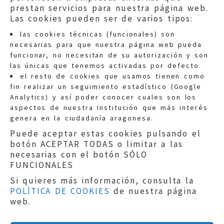
prestan servicios para nuestra página web.
Las cookies pueden ser de varios tipos:
las cookies técnicas (funcionales) son
necesarias para que nuestra página web pueda
funcionar, no necesitan de su autorización y son
las únicas que tenemos activadas por defecto.
Quejas:
quejas@eljusticiadearagon.es
el resto de cookies que usamos tienen como
fin realizar un seguimiento estadístico (Google
Información general:
Analytics) y así poder conocer cuales son los
informacion@eljusticiadearagon.es
aspectos de nuestra Institución que más interés
genera en la ciudadanía aragonesa.
Teléfonos:
900 210 210
/
976 399 354
Puede aceptar estas cookies pulsando el
botón ACEPTAR TODAS o limitar a las
necesarias con el botón SÓLO
FUNCIONALES
Si quieres más información, consulta la
POLÍTICA DE COOKIES
de nuestra página
Aviso legal
|
Política de privacidad
|
web.
Protección de Datos
|
Declaración de
accesibilidad
|
Perfil del Contratante
|