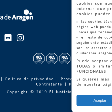
cookies son nu
externas que pr
Quejas
cookies pueden 
las cookies téc
Informa
página web pueda 
informacio
únicas que tenemo
el resto de coo
Teléfon
seguimiento estadí
son los aspectos 
ciudadanía aragon
Puede aceptar 
TODAS o limitar
FUNCIONALES
|
Política de privacidad
|
Protección de Datos
Si quieres más 
Contratante
|
Política de cookies
de nuestra pág
Copyright © 2019
El Justicia de Aragón
| Desa
Aceptar