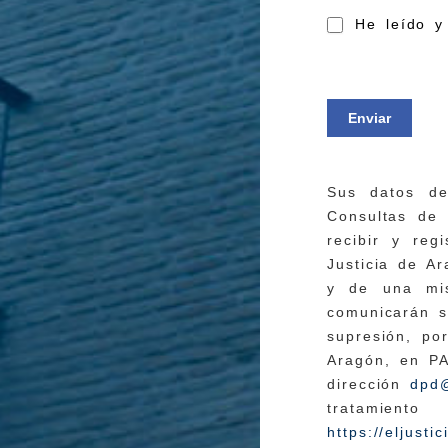
He leído y
Enviar
Sus datos de
Consultas de 
recibir y reg
Justicia de Ar
y de una mis
comunicarán su
supresión, po
Aragón, en P
dirección
dpd@
tratamien
https://eljust