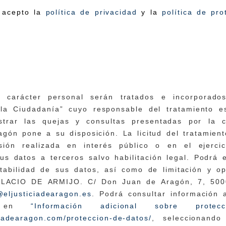
 acepto la
política de privacidad
y la
política de pr
 carácter personal serán tratados e incorporado
la Ciudadanía” cuyo responsable del tratamiento e
istrar las quejas y consultas presentadas por la
agón pone a su disposición. La licitud del tratamien
ión realizada en interés público o en el ejerci
s datos a terceros salvo habilitación legal. Podrá e
rtabilidad de sus datos, así como de limitación y op
ALACIO DE ARMIJO. C/ Don Juan de Aragón, 7, 5000
eljusticiadearagon.es
. Podrá consultar información 
to en
“Información adicional sobre pro
iciadearagon.com/proteccion-de-datos/
, seleccionando