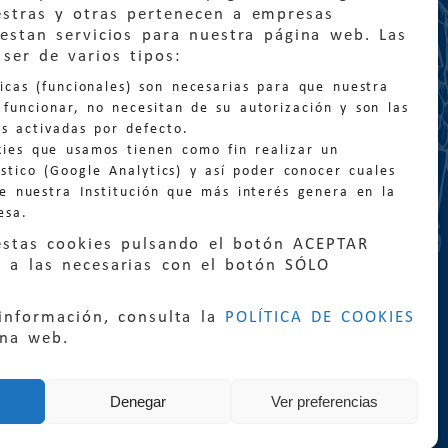
estras y otras pertenecen a empresas
estan servicios para nuestra página web. Las
:
quejas@eljusticiadearagon.es
ser de varios tipos:
nicas (funcionales) son necesarias para que nuestra
ción general:
funcionar, no necesitan de su autorización y son las
n@eljusticiadearagon.es
s activadas por defecto.
kies que usamos tienen como fin realizar un
os:
900 210 210
/
976 399 354
stico (Google Analytics) y así poder conocer cuales
de nuestra Institución que más interés genera en la
esa.
estas cookies pulsando el botón ACEPTAR
 a las necesarias con el botón SÓLO
|
Declaración de accesibilidad
|
Perfil del
información, consulta la
POLÍTICA DE COOKIES
|
Mapa web
ina web.
rrollo:
Sephor Consulting
Denegar
Ver preferencias