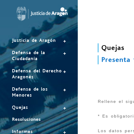
Mapa
del
sitio
Justicia de Aragón
Quejas
Defensa de la
Presenta 
Ciudadanía
Defensa del Derecho
Aragonés
Defensa de los
Menores
Envía
Rellene el sig
tu
Quejas
Queja
* Es obligator
Resoluciones
Los datos pers
Informes