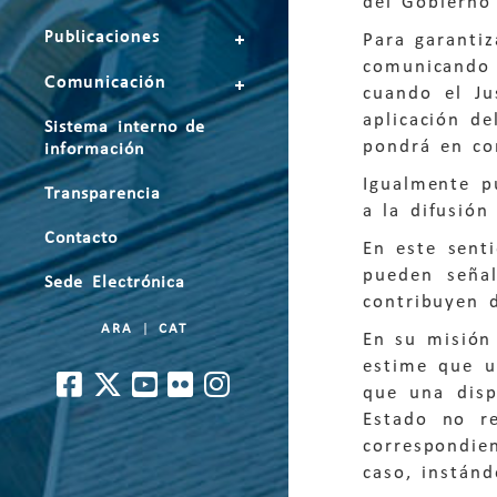
del Gobierno
Publicaciones
Para garantiz
comunicando 
Comunicación
cuando el Ju
aplicación de
Sistema interno de
pondrá en co
información
Igualmente p
Transparencia
a la difusión
Contacto
En este sent
pueden señal
Sede Electrónica
contribuyen d
ARA
|
CAT
En su misión
estime que u
que una disp
Estado no re
correspondie
caso, instánd