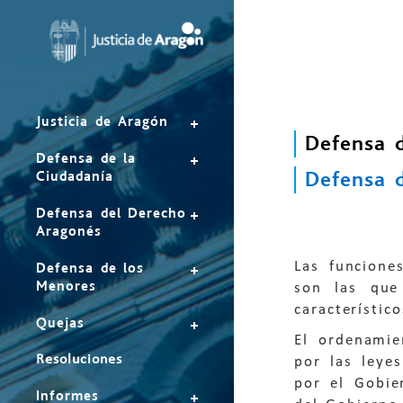
Mapa
del
sitio
Justicia de Aragón
Defensa 
Defensa de la
Defensa d
Ciudadanía
Defensa del Derecho
Aragonés
Las funcione
Defensa de los
Menores
son las que
característico
Quejas
El ordenamie
Resoluciones
por las leye
por el Gobie
Informes