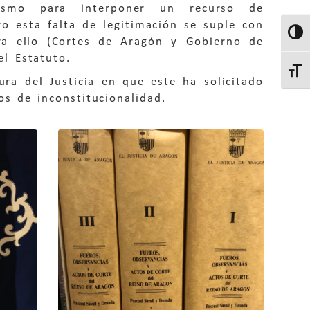
ismo para interponer un recurso de
ro esta falta de legitimación se suple con
Altern
ara ello (Cortes de Aragón y Gobierno de
l Estatuto.
Altern
ura del Justicia en que este ha solicitado
os de inconstitucionalidad.