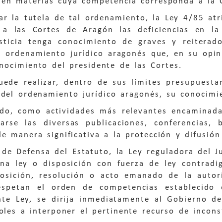
 en materias cuya competencia corresponda a l
ar la tutela de tal ordenamiento, la Ley 4/85 atr
a las Cortes de Aragón las deficiencias en la 
sticia tenga conocimiento de graves y reiterado
l ordenamiento jurídico aragonés que, en su opin
nocimiento del presidente de las Cortes.
uede realizar, dentro de sus límites presupuestar
 del ordenamiento jurídico aragonés, su conocimie
ido, como actividades más relevantes encaminada
arse las diversas publicaciones, conferencias,
e manera significativa a la protección y difusió
 de Defensa del Estatuto, la Ley reguladora del J
na ley o disposición con fuerza de ley contrad
osición, resolución o acto emanado de la aut
spetan el orden de competencias establecido 
nte Ley, se dirija inmediatamente al Gobierno d
oles a interponer el pertinente recurso de incons