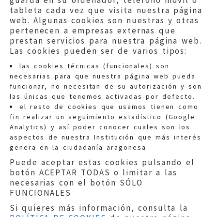
guarda en su ordenador, teléfono móvil o
tableta cada vez que visita nuestra página
web. Algunas cookies son nuestras y otras
pertenecen a empresas externas que
prestan servicios para nuestra página web.
Las cookies pueden ser de varios tipos:
las cookies técnicas (funcionales) son
necesarias para que nuestra página web pueda
funcionar, no necesitan de su autorización y son
las únicas que tenemos activadas por defecto.
Quejas:
quejas@eljusticiadearagon.es
el resto de cookies que usamos tienen como
fin realizar un seguimiento estadístico (Google
Información general:
Analytics) y así poder conocer cuales son los
informacion@eljusticiadearagon.es
aspectos de nuestra Institución que más interés
genera en la ciudadanía aragonesa.
Teléfonos:
900 210 210
/
976 399 354
Puede aceptar estas cookies pulsando el
botón ACEPTAR TODAS o limitar a las
necesarias con el botón SÓLO
FUNCIONALES
Si quieres más información, consulta la