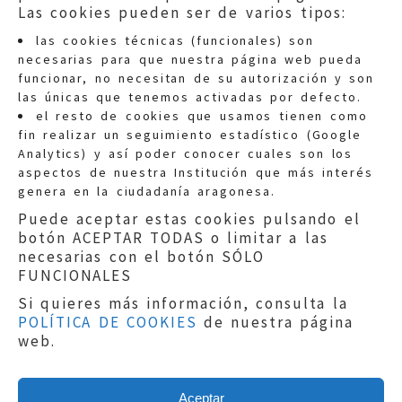
Las cookies pueden ser de varios tipos:
las cookies técnicas (funcionales) son
necesarias para que nuestra página web pueda
funcionar, no necesitan de su autorización y son
las únicas que tenemos activadas por defecto.
Quejas:
quejas@eljusticiadearagon.es
el resto de cookies que usamos tienen como
fin realizar un seguimiento estadístico (Google
Información general:
Analytics) y así poder conocer cuales son los
informacion@eljusticiadearagon.es
aspectos de nuestra Institución que más interés
genera en la ciudadanía aragonesa.
Teléfonos:
900 210 210
/
976 399 354
Puede aceptar estas cookies pulsando el
botón ACEPTAR TODAS o limitar a las
necesarias con el botón SÓLO
FUNCIONALES
Si quieres más información, consulta la
POLÍTICA DE COOKIES
de nuestra página
Aviso legal
|
Política de privacidad
|
web.
Protección de Datos
|
Declaración de
accesibilidad
|
Perfil del Contratante
|
Política de cookies
|
Mapa web
Aceptar