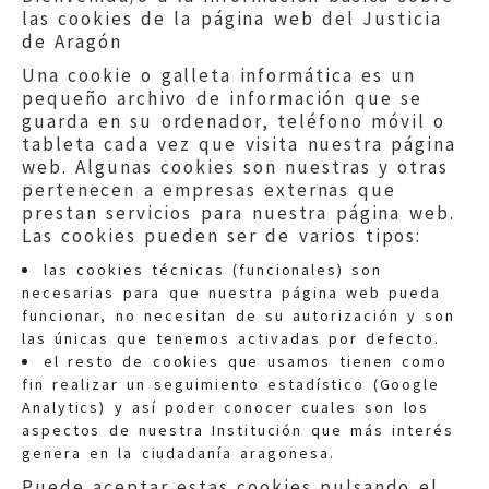
las cookies de la página web del Justicia
de Aragón
Una cookie o galleta informática es un
pequeño archivo de información que se
guarda en su ordenador, teléfono móvil o
tableta cada vez que visita nuestra página
web. Algunas cookies son nuestras y otras
pertenecen a empresas externas que
prestan servicios para nuestra página web.
Las cookies pueden ser de varios tipos:
las cookies técnicas (funcionales) son
necesarias para que nuestra página web pueda
funcionar, no necesitan de su autorización y son
las únicas que tenemos activadas por defecto.
Quejas:
quejas@eljusticiadearagon.es
el resto de cookies que usamos tienen como
fin realizar un seguimiento estadístico (Google
Información general:
Analytics) y así poder conocer cuales son los
informacion@eljusticiadearagon.es
aspectos de nuestra Institución que más interés
genera en la ciudadanía aragonesa.
Teléfonos:
900 210 210
/
976 399 354
Puede aceptar estas cookies pulsando el