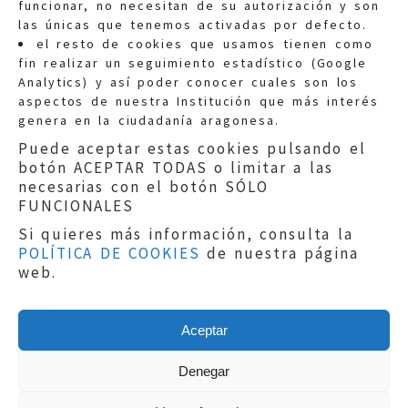
funcionar, no necesitan de su autorización y son
las únicas que tenemos activadas por defecto.
Quejas:
quejas@eljusticiadearagon.es
el resto de cookies que usamos tienen como
fin realizar un seguimiento estadístico (Google
Información general:
Analytics) y así poder conocer cuales son los
informacion@eljusticiadearagon.es
aspectos de nuestra Institución que más interés
genera en la ciudadanía aragonesa.
Teléfonos:
900 210 210
/
976 399 354
Puede aceptar estas cookies pulsando el
botón ACEPTAR TODAS o limitar a las
necesarias con el botón SÓLO
FUNCIONALES
Si quieres más información, consulta la
POLÍTICA DE COOKIES
de nuestra página
Aviso legal
|
Política de privacidad
|
web.
Protección de Datos
|
Declaración de
accesibilidad
|
Perfil del Contratante
|
Política de cookies
|
Mapa web
Aceptar
Copyright © 2019
El Justicia de Aragón
|
Desarrollo:
Sephor Consulting
Denegar