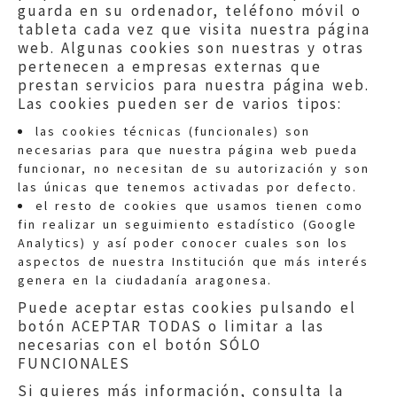
guarda en su ordenador, teléfono móvil o
tableta cada vez que visita nuestra página
web. Algunas cookies son nuestras y otras
pertenecen a empresas externas que
prestan servicios para nuestra página web.
Las cookies pueden ser de varios tipos:
las cookies técnicas (funcionales) son
necesarias para que nuestra página web pueda
funcionar, no necesitan de su autorización y son
las únicas que tenemos activadas por defecto.
Quejas:
quejas@eljusticiadearagon.es
el resto de cookies que usamos tienen como
fin realizar un seguimiento estadístico (Google
Información general:
Analytics) y así poder conocer cuales son los
informacion@eljusticiadearagon.es
aspectos de nuestra Institución que más interés
genera en la ciudadanía aragonesa.
Teléfonos:
900 210 210
/
976 399 354
Puede aceptar estas cookies pulsando el
botón ACEPTAR TODAS o limitar a las
necesarias con el botón SÓLO
FUNCIONALES
Si quieres más información, consulta la