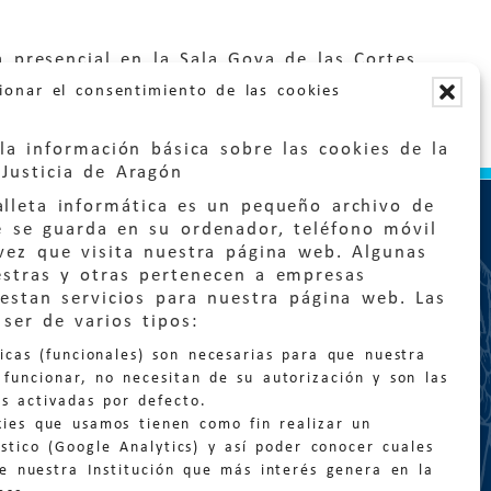
 presencial en la Sala Goya de las Cortes
ionar el consentimiento de las cookies
la información básica sobre las cookies de la
Justicia de Aragón
lleta informática es un pequeño archivo de
e se guarda en su ordenador, teléfono móvil
vez que visita nuestra página web. Algunas
estras y otras pertenecen a empresas
estan servicios para nuestra página web. Las
ser de varios tipos:
:
quejas@eljusticiadearagon.es
nicas (funcionales) son necesarias para que nuestra
ción general:
funcionar, no necesitan de su autorización y son las
n@eljusticiadearagon.es
s activadas por defecto.
kies que usamos tienen como fin realizar un
os:
900 210 210
/
976 399 354
stico (Google Analytics) y así poder conocer cuales
de nuestra Institución que más interés genera en la