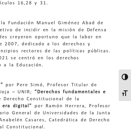
ículos 16,28 y 31.
y la Fundación Manuel Giménez Abad de
etivo de incidir en la misión de Defensa
des creyeron oportuno que la labor en
de 2007, dedicado a los derechos y
cipios rectores de las políticas públicas.
2021 se centró en los derechos
 a la Educación.
Altern
l”
por Pere Simó, Profesor Titular de
Rioja – UNIR;
“Derechos fundamentales e
Altern
 Derecho Constitucional de la
 era digital”
por Ramón Herrera, Profesor
tario General de Universidades de la Junta
 Anabelén Casares, Catedrática de Derecho
l Constitucional.