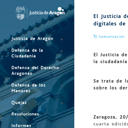
Mapa
del
El Justicia
sitio
digitales de
Comunicacion
Justicia de Aragón
Defensa de la
El Justicia 
Ciudadanía
la ciudadanía
Defensa del Derecho
Aragonés
Se trata de 
Defensa de los
sobre los de
Menores
Quejas
Resoluciones
Zaragoza, 2
cuarta edici
Informes