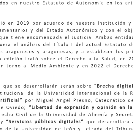
idos en nuestro Estatuto de Autonomía en los art
ció en 2019 por acuerdo de nuestra Institución 
lamentarios y del Estado Autonómico y con el obj
 que tiene encomendada el Justicia. Ambas entida
era el análisis del Título I del actual Estatuto 
s aragoneses y aragonesas, y a establecer los prin
a edición trató sobre el Derecho a la Salud, en 
en torno al Medio Ambiente y en 2022 el Derecho
s que se desarrollarán serán sobre
“Brecha digita
itucional de la Universidad Internacional de la 
rtificial”
por Miguel Angel Presno, Catedrático de
de Oviedo;
“Libertad de expresión y opinión en la
recho Civil de la Universidad de Almería y Secre
a y
“Servicios públicos digitales”
que desarrollará
o de la Universidad de León y Letrada del Tribuna