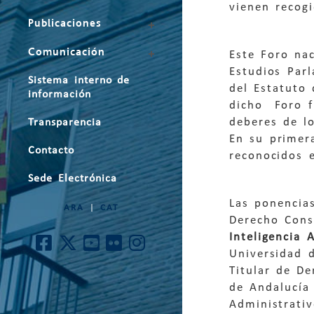
vienen recog
Publicaciones
Comunicación
Este Foro na
Estudios Par
Sistema interno de
del Estatuto
información
dicho Foro fu
deberes de lo
Transparencia
En su primer
Contacto
reconocidos 
Sede Electrónica
Las ponencia
ARA
|
CAT
Derecho Const
Inteligencia A
Universidad 
Titular de De
de Andalucí
Administrativ