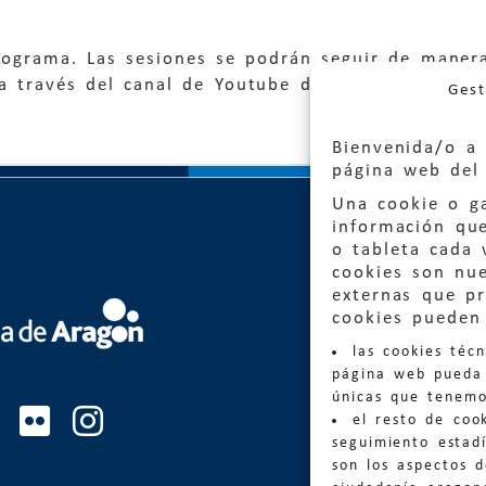
rograma. Las sesiones se podrán seguir de manera
a través del canal de Youtube de la FMGA.
Gest
Bienvenida/o a 
página web del 
Una cookie o ga
información qu
o tableta cada 
cookies son nu
externas que pr
cookies pueden 
Quejas
las cookies téc
Informa
página web pueda 
informacio
únicas que tenemo
el resto de coo
Teléfon
seguimiento estadí
son los aspectos 