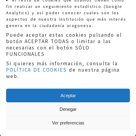
el resto de cookies que usamos tienen como
fin realizar un seguimiento estadístico (Google
Información general:
Analytics) y así poder conocer cuales son los
informacion@eljusticiadearagon.es
aspectos de nuestra Institución que más interés
genera en la ciudadanía aragonesa.
Teléfonos:
900 210 210
/
976 399 354
Puede aceptar estas cookies pulsando el
botón ACEPTAR TODAS o limitar a las
necesarias con el botón SÓLO
FUNCIONALES
Si quieres más información, consulta la
POLÍTICA DE COOKIES
de nuestra página
Aviso legal
|
Política de privacidad
|
web.
Protección de Datos
|
Declaración de
accesibilidad
|
Perfil del Contratante
|
Política de cookies
|
Mapa web
Aceptar
Copyright © 2019
El Justicia de Aragón
|
Desarrollo:
Sephor Consulting
Denegar
Ver preferencias