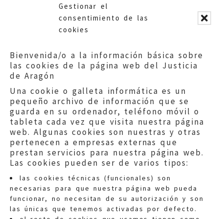
programa que adjuntamos.
Gestionar el
Fichero adicional:
consentimiento de las
cookies
díptico programa
Díptico FORO SALUD
Bienvenida/o a la información básica sobre
las cookies de la página web del Justicia
de Aragón
Una cookie o galleta informática es un
pequeño archivo de información que se
guarda en su ordenador, teléfono móvil o
tableta cada vez que visita nuestra página
web. Algunas cookies son nuestras y otras
pertenecen a empresas externas que
prestan servicios para nuestra página web.
Las cookies pueden ser de varios tipos:
las cookies técnicas (funcionales) son
necesarias para que nuestra página web pueda
funcionar, no necesitan de su autorización y son
las únicas que tenemos activadas por defecto.
Quejas:
quejas@eljusticiadearagon.es