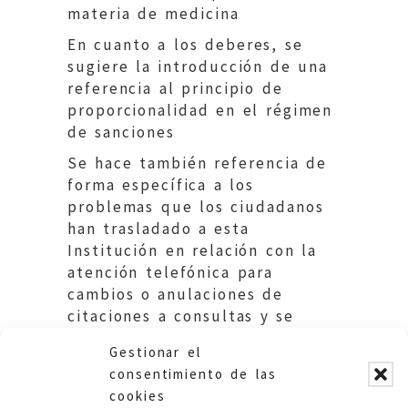
materia de medicina
En cuanto a los deberes, se
sugiere la introducción de una
referencia al principio de
proporcionalidad en el régimen
de sanciones
Se hace también referencia de
forma específica a los
problemas que los ciudadanos
han trasladado a esta
Institución en relación con la
atención telefónica para
cambios o anulaciones de
citaciones a consultas y se
solicita que se garantice la
Gestionar el
accesibilidad al sistema y que
consentimiento de las
se tenga en cuenta, de forma
cookies
especial, a los ciudadanos que