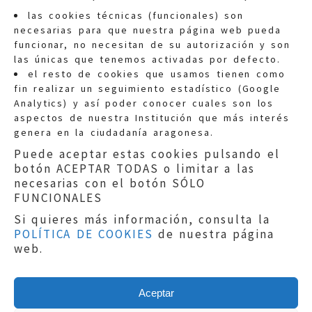
las cookies técnicas (funcionales) son
necesarias para que nuestra página web pueda
funcionar, no necesitan de su autorización y son
las únicas que tenemos activadas por defecto.
Quejas:
quejas@eljusticiadearagon.es
el resto de cookies que usamos tienen como
fin realizar un seguimiento estadístico (Google
Información general:
Analytics) y así poder conocer cuales son los
informacion@eljusticiadearagon.es
aspectos de nuestra Institución que más interés
genera en la ciudadanía aragonesa.
Teléfonos:
900 210 210
/
976 399 354
Puede aceptar estas cookies pulsando el
botón ACEPTAR TODAS o limitar a las
necesarias con el botón SÓLO
FUNCIONALES
Si quieres más información, consulta la
POLÍTICA DE COOKIES
de nuestra página
Aviso legal
|
Política de privacidad
|
web.
Protección de Datos
|
Declaración de
accesibilidad
|
Perfil del Contratante
|
Política de cookies
|
Mapa web
Aceptar
Copyright © 2019
El Justicia de Aragón
|