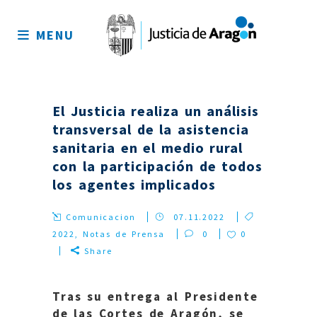
Mapa
del
MENU
sitio
El Justicia realiza un análisis
transversal de la asistencia
sanitaria en el medio rural
con la participación de todos
los agentes implicados
Comunicacion
07.11.2022
2022
,
Notas de Prensa
0
0
Share
Tras su entrega al Presidente
de las Cortes de Aragón, se