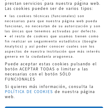
prestan servicios para nuestra página web.
Las cookies pueden ser de varios tipos:
las cookies técnicas (funcionales) son
necesarias para que nuestra página web pueda
funcionar, no necesitan de su autorización y son
las únicas que tenemos activadas por defecto.
Quejas:
quejas@eljusticiadearagon.es
el resto de cookies que usamos tienen como
fin realizar un seguimiento estadístico (Google
Información general:
Analytics) y así poder conocer cuales son los
informacion@eljusticiadearagon.es
aspectos de nuestra Institución que más interés
genera en la ciudadanía aragonesa.
Teléfonos:
900 210 210
/
976 399 354
Puede aceptar estas cookies pulsando el
botón ACEPTAR TODAS o limitar a las
necesarias con el botón SÓLO
FUNCIONALES
Si quieres más información, consulta la
POLÍTICA DE COOKIES
de nuestra página
Aviso legal
|
Política de privacidad
|
web.
Protección de Datos
|
Declaración de
accesibilidad
|
Perfil del Contratante
|