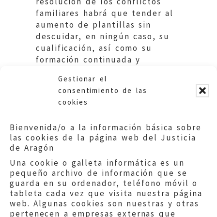
resolución de los conflictos
familiares habrá que tender al
aumento de plantillas sin
descuidar, en ningún caso, su
cualificación, así como su
formación continuada y
evaluable, potenciando la
Gestionar el
formación en violencia de
consentimiento de las
género para poder dar
cookies
respuesta adecuada a las
específicas necesidades que
Bienvenida/o a la información básica sobre
estos supuestos conllevan.
las cookies de la página web del Justicia
de Aragón
Una cookie o galleta informática es un
pequeño archivo de información que se
guarda en su ordenador, teléfono móvil o
tableta cada vez que visita nuestra página
web. Algunas cookies son nuestras y otras
pertenecen a empresas externas que