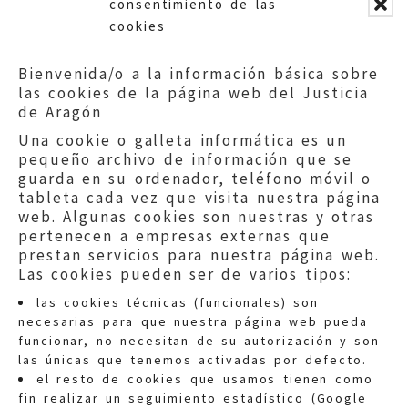
consentimiento de las
vulnerabilidad que enfrenta la
cookies
sociedad actual para impulsar
acciones concretas que puedan
Bienvenida/o a la información básica sobre
enfrentarlos.
las cookies de la página web del Justicia
de Aragón
Una cookie o galleta informática es un
pequeño archivo de información que se
guarda en su ordenador, teléfono móvil o
tableta cada vez que visita nuestra página
web. Algunas cookies son nuestras y otras
pertenecen a empresas externas que
prestan servicios para nuestra página web.
Las cookies pueden ser de varios tipos:
las cookies técnicas (funcionales) son
necesarias para que nuestra página web pueda
funcionar, no necesitan de su autorización y son
las únicas que tenemos activadas por defecto.
Quejas:
quejas@eljusticiadearagon.es
el resto de cookies que usamos tienen como
fin realizar un seguimiento estadístico (Google
Información general: