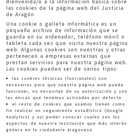
Bienvenida/o a la información básica sobre
las cookies de la página web del Justicia
de Aragón
Una cookie o galleta informática es un
pequeño archivo de información que se
guarda en su ordenador, teléfono móvil o
tableta cada vez que visita nuestra página
web. Algunas cookies son nuestras y otras
pertenecen a empresas externas que
prestan servicios para nuestra página web.
Las cookies pueden ser de varios tipos:
las cookies técnicas (funcionales) son
necesarias para que nuestra página web pueda
funcionar, no necesitan de su autorización y son
las únicas que tenemos activadas por defecto.
Quejas:
quejas@eljusticiadearagon.es
el resto de cookies que usamos tienen como
fin realizar un seguimiento estadístico (Google
Información general:
Analytics) y así poder conocer cuales son los
informacion@eljusticiadearagon.es
aspectos de nuestra Institución que más interés
genera en la ciudadanía aragonesa.
Teléfonos:
900 210 210
/
976 399 354