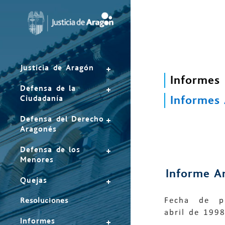
Mapa
del
sitio
Justicia de Aragón
Informes
Defensa de la
Informes
Ciudadanía
Defensa del Derecho
Aragonés
Defensa de los
Menores
Informe A
Quejas
Fecha de pu
Resoluciones
abril de 199
Informes