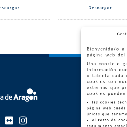
escargar
Descargar
Gest
Bienvenida/o a 
página web del 
Una cookie o ga
información qu
o tableta cada 
cookies son nu
externas que pr
cookies pueden 
Quejas
las cookies téc
Informa
página web pueda 
informacio
únicas que tenemo
el resto de coo
Teléfon
seguimiento estadí