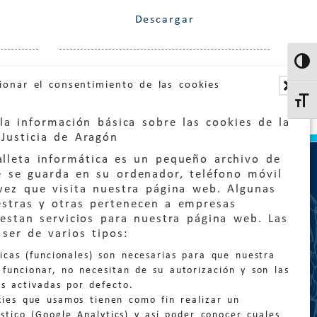
Descargar
Altern
ionar el consentimiento de las cookies
Altern
la información básica sobre las cookies de la
Justicia de Aragón
lleta informática es un pequeño archivo de
e se guarda en su ordenador, teléfono móvil
vez que visita nuestra página web. Algunas
estras y otras pertenecen a empresas
estan servicios para nuestra página web. Las
ser de varios tipos:
:
quejas@eljusticiadearagon.es
nicas (funcionales) son necesarias para que nuestra
ción general:
funcionar, no necesitan de su autorización y son las
n@eljusticiadearagon.es
s activadas por defecto.
kies que usamos tienen como fin realizar un
os:
900 210 210
/
976 399 354
stico (Google Analytics) y así poder conocer cuales