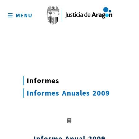
Mapa
del
MENU
sitio
Informes
Informes Anuales 2009
Informe Anual 2009