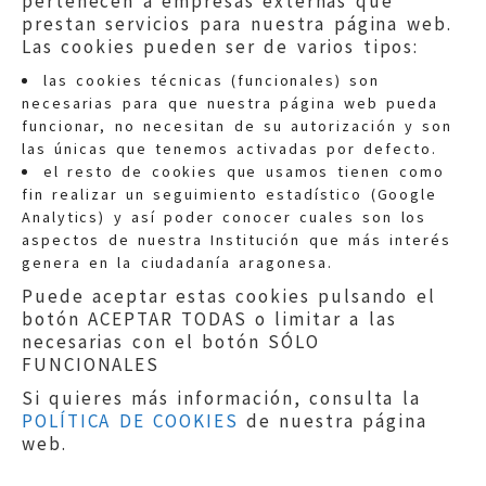
pertenecen a empresas externas que
prestan servicios para nuestra página web.
Las cookies pueden ser de varios tipos:
las cookies técnicas (funcionales) son
necesarias para que nuestra página web pueda
funcionar, no necesitan de su autorización y son
las únicas que tenemos activadas por defecto.
Quejas:
quejas@eljusticiadearagon.es
el resto de cookies que usamos tienen como
fin realizar un seguimiento estadístico (Google
Información general:
Analytics) y así poder conocer cuales son los
informacion@eljusticiadearagon.es
aspectos de nuestra Institución que más interés
genera en la ciudadanía aragonesa.
Teléfonos:
900 210 210
/
976 399 354
Puede aceptar estas cookies pulsando el
botón ACEPTAR TODAS o limitar a las
necesarias con el botón SÓLO
FUNCIONALES
Si quieres más información, consulta la
POLÍTICA DE COOKIES
de nuestra página
Aviso legal
|
Política de privacidad
|
web.
Protección de Datos
|
Declaración de
accesibilidad
|
Perfil del Contratante
|