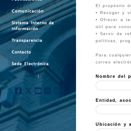
El propósito d
Comunicación
• Recoger y v
• Ofrecer a l
Sistema interno de
útil para con
información
• Servir de re
Transparencia
políticas, pro
Contacto
Para cualquie
correo electr
Sede Electrónica
Nombre del p
ARA
|
CAT
Entidad, aso
Ubicación y 