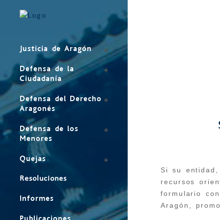
Justicia de Aragón
Defensa de la
Ciudadanía
Defensa del Derecho
Aragonés
Defensa de los
Menores
Quejas
Formulario
Si su entidad,
catálogo
Resoluciones
recursos orie
OAS
formulario co
Informes
Aragón, promo
Publicaciones