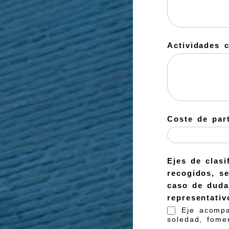
Actividades 
Coste de part
Ejes de clasificación de la activida
recogidos, se plantean los siguientes ejes. Seleccione aquel que mejor represente su iniciativa. En
caso de duda, o si esta
representativ
Eje acompañ
soledad, fome