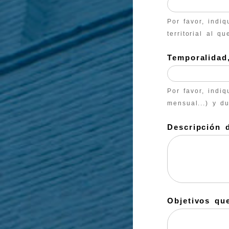
Por favor, indiq
territorial al q
Temporalidad,
Por favor, indi
mensual...) y d
Descripción d
Objetivos que