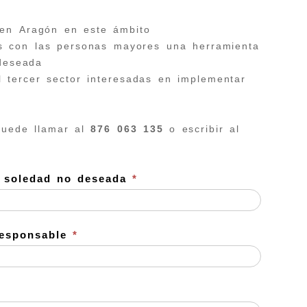
o en Aragón en este ámbito
os con las personas mayores una herramienta
 deseada
l tercer sector interesadas en implementar
puede llamar al
876 063 135
o escribir al
la soledad no deseada
*
 responsable
*