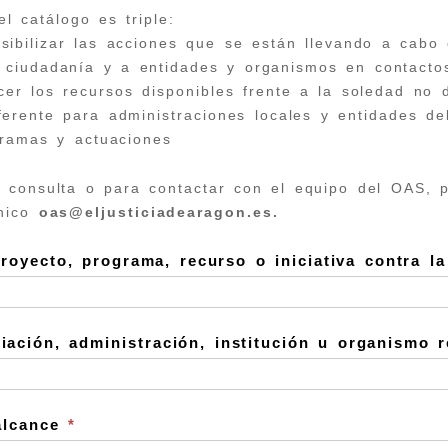
el catálogo es triple:
isibilizar las acciones que se están llevando a cab
a ciudadanía y a entidades y organismos en contact
ocer los recursos disponibles frente a la soledad no
ferente para administraciones locales y entidades de
gramas y actuaciones
r consulta o para contactar con el equipo del OAS, 
ónico
oas@eljusticiadearagon.es.
royecto, programa, recurso o iniciativa contra 
ciación, administración, institución u organismo
alcance
*