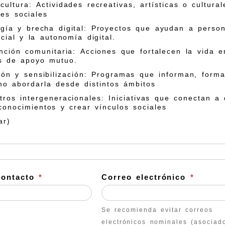
cultura: Actividades recreativas, artísticas o cultura
nes sociales
gía y brecha digital: Proyectos que ayudan a person
cial y la autonomía digital.
nción comunitaria: Acciones que fortalecen la vida
s de apoyo mutuo.
ón y sensibilización: Programas que informan, form
o abordarla desde distintos ámbitos
ros intergeneracionales: Iniciativas que conectan a 
conocimientos y crear vínculos sociales
ar)
contacto
*
Correo electrónico
*
Se recomienda evitar correos
electrónicos nominales (asociad