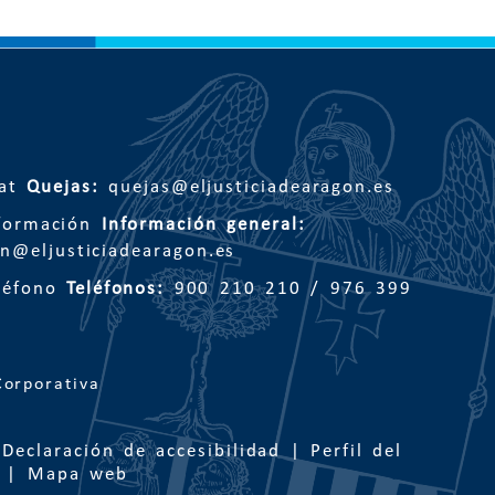
Quejas:
quejas@eljusticiadearagon.es
Información general:
n@eljusticiadearagon.es
Teléfonos:
900 210 210
/
976 399
|
Declaración de accesibilidad
|
Perfil del
|
Mapa web