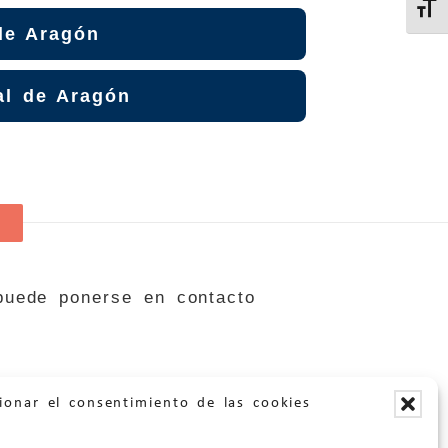
Altern
 de Aragón
al de Aragón
 puede ponerse en contacto
ionar el consentimiento de las cookies