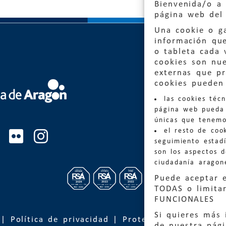
Bienvenida/o a 
página web del 
Una cookie o ga
información qu
o tableta cada 
cookies son nu
externas que pr
cookies pueden 
Quejas
las cookies téc
Informa
página web pueda 
informacio
únicas que tenemo
el resto de coo
Teléfon
seguimiento estadí
son los aspectos 
ciudadanía aragon
Puede aceptar 
TODAS o limitar
FUNCIONALES
Si quieres más 
|
Política de privacidad
|
Protección de Datos
de nuestra pág