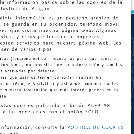
la información básica sobre las cookies de la
Justicia de Aragón
lleta informática es un pequeño archivo de
e se guarda en su ordenador, teléfono móvil
vez que visita nuestra página web. Algunas
estras y otras pertenecen a empresas
estan servicios para nuestra página web. Las
ser de varios tipos:
:
quejas@eljusticiadearagon.es
nicas (funcionales) son necesarias para que nuestra
ción general:
funcionar, no necesitan de su autorización y son las
n@eljusticiadearagon.es
s activadas por defecto.
kies que usamos tienen como fin realizar un
os:
900 210 210
/
976 399 354
stico (Google Analytics) y así poder conocer cuales
de nuestra Institución que más interés genera en la
esa.
estas cookies pulsando el botón ACEPTAR
 a las necesarias con el botón SÓLO
información, consulta la
POLÍTICA DE COOKIES
|
Declaración de accesibilidad
|
Perfil del
ina web.