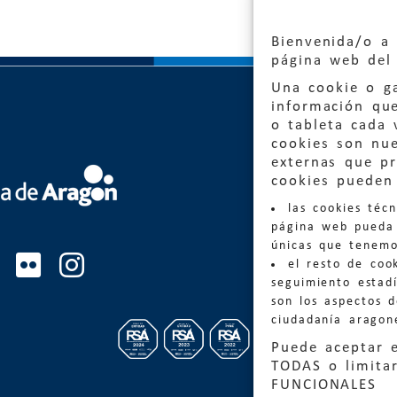
Bienvenida/o a 
página web del 
Una cookie o ga
información qu
o tableta cada 
cookies son nu
externas que pr
Quejas
cookies pueden 
las cookies téc
Informa
página web pueda 
informacio
únicas que tenemo
el resto de coo
Teléfon
seguimiento estadí
son los aspectos 
ciudadanía aragon
Puede aceptar 
TODAS o limitar
FUNCIONALES