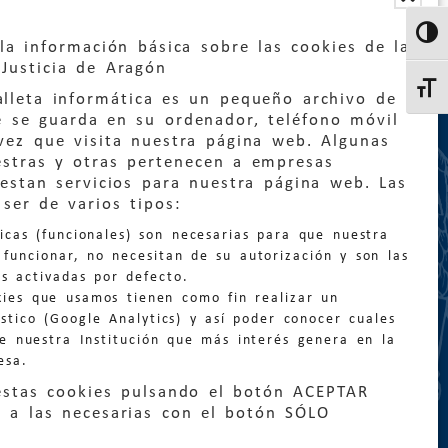
Altern
la información básica sobre las cookies de la
Justicia de Aragón
Altern
lleta informática es un pequeño archivo de
e se guarda en su ordenador, teléfono móvil
vez que visita nuestra página web. Algunas
estras y otras pertenecen a empresas
estan servicios para nuestra página web. Las
:
quejas@eljusticiadearagon.es
ser de varios tipos:
nicas (funcionales) son necesarias para que nuestra
ción general:
funcionar, no necesitan de su autorización y son las
n@eljusticiadearagon.es
s activadas por defecto.
kies que usamos tienen como fin realizar un
os:
900 210 210
/
976 399 354
stico (Google Analytics) y así poder conocer cuales
de nuestra Institución que más interés genera en la
esa.
estas cookies pulsando el botón ACEPTAR
 a las necesarias con el botón SÓLO