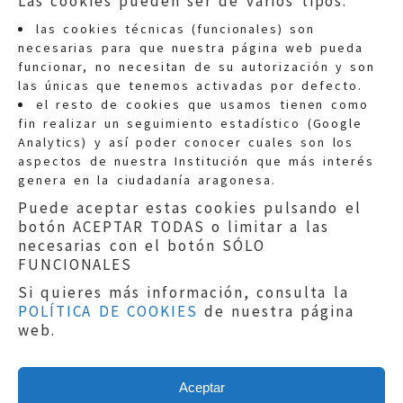
Las cookies pueden ser de varios tipos:
las cookies técnicas (funcionales) son
necesarias para que nuestra página web pueda
funcionar, no necesitan de su autorización y son
las únicas que tenemos activadas por defecto.
Quejas:
quejas@eljusticiadearagon.es
el resto de cookies que usamos tienen como
fin realizar un seguimiento estadístico (Google
Información general:
Analytics) y así poder conocer cuales son los
informacion@eljusticiadearagon.es
aspectos de nuestra Institución que más interés
genera en la ciudadanía aragonesa.
Teléfonos:
900 210 210
/
976 399 354
Puede aceptar estas cookies pulsando el
botón ACEPTAR TODAS o limitar a las
necesarias con el botón SÓLO
FUNCIONALES
Si quieres más información, consulta la
POLÍTICA DE COOKIES
de nuestra página
Aviso legal
|
Política de privacidad
|
web.
Protección de Datos
|
Declaración de
accesibilidad
|
Perfil del Contratante
|
Política de cookies
|
Mapa web
Aceptar