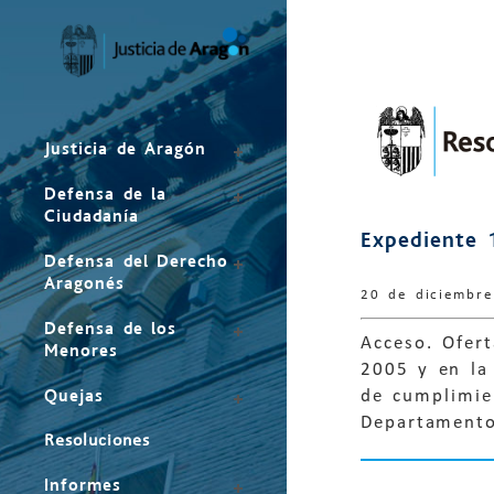
Mapa
del
sitio
Justicia de Aragón
Defensa de la
Ciudadanía
Expediente 
Defensa del Derecho
Aragonés
20 de diciembr
Defensa de los
Acceso. Ofer
Menores
2005 y en la 
Quejas
de cumplimie
Departamento
Resoluciones
Informes