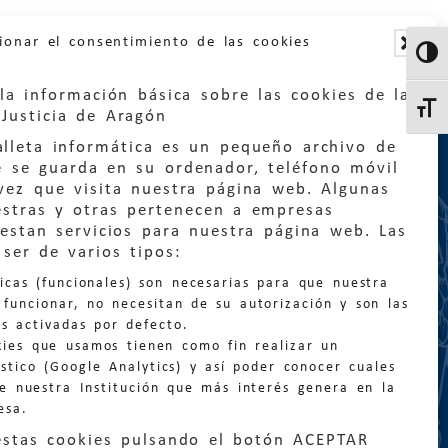
ionar el consentimiento de las cookies
Altern
la información básica sobre las cookies de la
Altern
Justicia de Aragón
lleta informática es un pequeño archivo de
e se guarda en su ordenador, teléfono móvil
vez que visita nuestra página web. Algunas
estras y otras pertenecen a empresas
estan servicios para nuestra página web. Las
:
quejas@eljusticiadearagon.es
ser de varios tipos:
nicas (funcionales) son necesarias para que nuestra
ción general:
funcionar, no necesitan de su autorización y son las
n@eljusticiadearagon.es
s activadas por defecto.
kies que usamos tienen como fin realizar un
os:
900 210 210
/
976 399 354
stico (Google Analytics) y así poder conocer cuales
de nuestra Institución que más interés genera en la
esa.
estas cookies pulsando el botón ACEPTAR