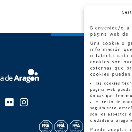
Gest
Bienvenida/o a 
página web del 
Una cookie o ga
información qu
o tableta cada 
cookies son nu
externas que pr
Quejas
cookies pueden 
las cookies téc
Informa
página web pueda 
informacio
únicas que tenemo
el resto de coo
Teléfon
seguimiento estadí
son los aspectos 
ciudadanía aragon
Puede aceptar 