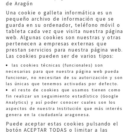
de Aragón
Una cookie o galleta informática es un
pequeño archivo de información que se
guarda en su ordenador, teléfono móvil o
tableta cada vez que visita nuestra página
web. Algunas cookies son nuestras y otras
pertenecen a empresas externas que
prestan servicios para nuestra página web.
Las cookies pueden ser de varios tipos:
las cookies técnicas (funcionales) son
necesarias para que nuestra página web pueda
funcionar, no necesitan de su autorización y son
las únicas que tenemos activadas por defecto.
Quejas:
quejas@eljusticiadearagon.es
el resto de cookies que usamos tienen como
fin realizar un seguimiento estadístico (Google
Información general:
Analytics) y así poder conocer cuales son los
informacion@eljusticiadearagon.es
aspectos de nuestra Institución que más interés
genera en la ciudadanía aragonesa.
Teléfonos:
900 210 210
/
976 399 354
Puede aceptar estas cookies pulsando el
botón ACEPTAR TODAS o limitar a las