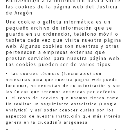
Bienvenida/o a la información básica sobre
las cookies de la página web del Justicia
de Aragón
Una cookie o galleta informática es un
pequeño archivo de información que se
guarda en su ordenador, teléfono móvil o
tableta cada vez que visita nuestra página
web. Algunas cookies son nuestras y otras
pertenecen a empresas externas que
prestan servicios para nuestra página web.
Las cookies pueden ser de varios tipos:
las cookies técnicas (funcionales) son
necesarias para que nuestra página web pueda
funcionar, no necesitan de su autorización y son
las únicas que tenemos activadas por defecto.
Quejas:
quejas@eljusticiadearagon.es
el resto de cookies que usamos tienen como
fin realizar un seguimiento estadístico (Google
Información general:
Analytics) y así poder conocer cuales son los
informacion@eljusticiadearagon.es
aspectos de nuestra Institución que más interés
genera en la ciudadanía aragonesa.
Teléfonos:
900 210 210
/
976 399 354