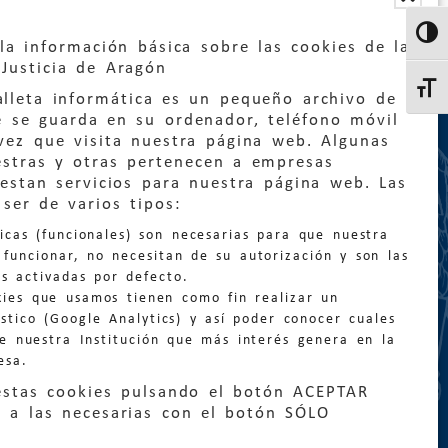
Altern
la información básica sobre las cookies de la
Justicia de Aragón
Altern
lleta informática es un pequeño archivo de
e se guarda en su ordenador, teléfono móvil
vez que visita nuestra página web. Algunas
estras y otras pertenecen a empresas
estan servicios para nuestra página web. Las
:
quejas@eljusticiadearagon.es
ser de varios tipos:
nicas (funcionales) son necesarias para que nuestra
ción general:
funcionar, no necesitan de su autorización y son las
n@eljusticiadearagon.es
s activadas por defecto.
kies que usamos tienen como fin realizar un
os:
900 210 210
/
976 399 354
stico (Google Analytics) y así poder conocer cuales
de nuestra Institución que más interés genera en la
esa.
estas cookies pulsando el botón ACEPTAR
 a las necesarias con el botón SÓLO