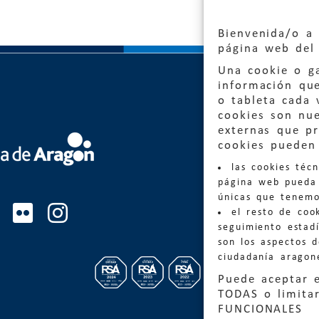
Bienvenida/o a 
página web del 
Una cookie o ga
información qu
o tableta cada 
cookies son nu
externas que pr
Quejas
cookies pueden 
las cookies téc
Informa
página web pueda 
informacio
únicas que tenemo
el resto de coo
Teléfon
seguimiento estadí
son los aspectos 
ciudadanía aragon
Puede aceptar 
TODAS o limitar
FUNCIONALES