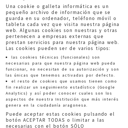
Una cookie o galleta informática es un
pequeño archivo de información que se
guarda en su ordenador, teléfono móvil o
tableta cada vez que visita nuestra página
web. Algunas cookies son nuestras y otras
pertenecen a empresas externas que
prestan servicios para nuestra página web.
Las cookies pueden ser de varios tipos:
las cookies técnicas (funcionales) son
necesarias para que nuestra página web pueda
funcionar, no necesitan de su autorización y son
las únicas que tenemos activadas por defecto.
Quejas:
quejas@eljusticiadearagon.es
el resto de cookies que usamos tienen como
fin realizar un seguimiento estadístico (Google
Información general:
Analytics) y así poder conocer cuales son los
informacion@eljusticiadearagon.es
aspectos de nuestra Institución que más interés
genera en la ciudadanía aragonesa.
Teléfonos:
900 210 210
/
976 399 354
Puede aceptar estas cookies pulsando el
botón ACEPTAR TODAS o limitar a las
necesarias con el botón SÓLO