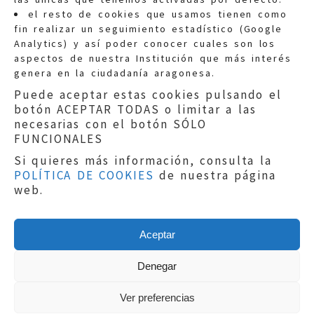
Quejas:
quejas@eljusticiadearagon.es
el resto de cookies que usamos tienen como
fin realizar un seguimiento estadístico (Google
Información general:
Analytics) y así poder conocer cuales son los
informacion@eljusticiadearagon.es
aspectos de nuestra Institución que más interés
genera en la ciudadanía aragonesa.
Teléfonos:
900 210 210
/
976 399 354
Puede aceptar estas cookies pulsando el
botón ACEPTAR TODAS o limitar a las
necesarias con el botón SÓLO
FUNCIONALES
Si quieres más información, consulta la
POLÍTICA DE COOKIES
de nuestra página
Aviso legal
|
Política de privacidad
|
web.
Protección de Datos
|
Declaración de
accesibilidad
|
Perfil del Contratante
|
Política de cookies
|
Mapa web
Aceptar
Copyright © 2019
El Justicia de Aragón
|
Desarrollo:
Sephor Consulting
Denegar
Ver preferencias