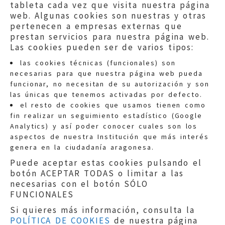
tableta cada vez que visita nuestra página
web. Algunas cookies son nuestras y otras
pertenecen a empresas externas que
prestan servicios para nuestra página web.
Las cookies pueden ser de varios tipos:
las cookies técnicas (funcionales) son
necesarias para que nuestra página web pueda
funcionar, no necesitan de su autorización y son
las únicas que tenemos activadas por defecto.
Quejas:
quejas@eljusticiadearagon.es
el resto de cookies que usamos tienen como
fin realizar un seguimiento estadístico (Google
Información general:
Analytics) y así poder conocer cuales son los
informacion@eljusticiadearagon.es
aspectos de nuestra Institución que más interés
genera en la ciudadanía aragonesa.
Teléfonos:
900 210 210
/
976 399 354
Puede aceptar estas cookies pulsando el
botón ACEPTAR TODAS o limitar a las
necesarias con el botón SÓLO
FUNCIONALES
Si quieres más información, consulta la
POLÍTICA DE COOKIES
de nuestra página