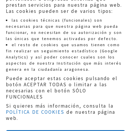
prestan servicios para nuestra página web.
Las cookies pueden ser de varios tipos:
las cookies técnicas (funcionales) son
necesarias para que nuestra página web pueda
funcionar, no necesitan de su autorización y son
las únicas que tenemos activadas por defecto.
Quejas:
quejas@eljusticiadearagon.es
el resto de cookies que usamos tienen como
fin realizar un seguimiento estadístico (Google
Información general:
Analytics) y así poder conocer cuales son los
informacion@eljusticiadearagon.es
aspectos de nuestra Institución que más interés
genera en la ciudadanía aragonesa.
Teléfonos:
900 210 210
/
976 399 354
Puede aceptar estas cookies pulsando el
botón ACEPTAR TODAS o limitar a las
necesarias con el botón SÓLO
FUNCIONALES
Si quieres más información, consulta la
POLÍTICA DE COOKIES
de nuestra página
Aviso legal
|
Política de privacidad
|
web.
Protección de Datos
|
Declaración de
accesibilidad
|
Perfil del Contratante
|