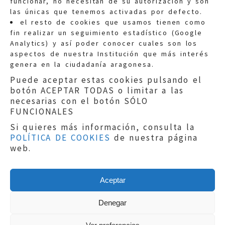
funcionar, no necesitan de su autorización y son
las únicas que tenemos activadas por defecto.
Quejas:
quejas@eljusticiadearagon.es
el resto de cookies que usamos tienen como
fin realizar un seguimiento estadístico (Google
Información general:
Analytics) y así poder conocer cuales son los
informacion@eljusticiadearagon.es
aspectos de nuestra Institución que más interés
genera en la ciudadanía aragonesa.
Teléfonos:
900 210 210
/
976 399 354
Puede aceptar estas cookies pulsando el
botón ACEPTAR TODAS o limitar a las
necesarias con el botón SÓLO
FUNCIONALES
Si quieres más información, consulta la
POLÍTICA DE COOKIES
de nuestra página
Aviso legal
|
Política de privacidad
|
web.
Protección de Datos
|
Declaración de
accesibilidad
|
Perfil del Contratante
|
Política de cookies
|
Mapa web
Aceptar
Copyright © 2019
El Justicia de Aragón
|
Desarrollo:
Sephor Consulting
Denegar