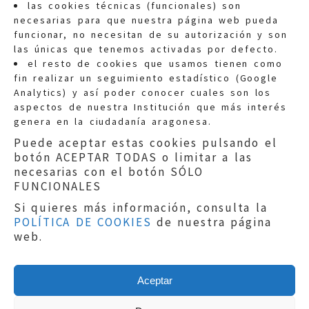
las cookies técnicas (funcionales) son
necesarias para que nuestra página web pueda
funcionar, no necesitan de su autorización y son
las únicas que tenemos activadas por defecto.
Quejas:
quejas@eljusticiadearagon.es
el resto de cookies que usamos tienen como
fin realizar un seguimiento estadístico (Google
Información general:
Analytics) y así poder conocer cuales son los
informacion@eljusticiadearagon.es
aspectos de nuestra Institución que más interés
genera en la ciudadanía aragonesa.
Teléfonos:
900 210 210
/
976 399 354
Puede aceptar estas cookies pulsando el
botón ACEPTAR TODAS o limitar a las
necesarias con el botón SÓLO
FUNCIONALES
Si quieres más información, consulta la
POLÍTICA DE COOKIES
de nuestra página
Aviso legal
|
Política de privacidad
|
web.
Protección de Datos
|
Declaración de
accesibilidad
|
Perfil del Contratante
|
Política de cookies
|
Mapa web
Aceptar
Copyright © 2019
El Justicia de Aragón
|