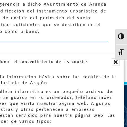
ugerencia a dicho Ayuntamiento de Aranda
dificación del instrumento urbanístico de
d de excluir del perímetro del suelo
icos suficientes que se describen en el
elo como urbano
.
Altern
Altern
ionar el consentimiento de las cookies
la información básica sobre las cookies de la
Justicia de Aragón
lleta informática es un pequeño archivo de
e se guarda en su ordenador, teléfono móvil
vez que visita nuestra página web. Algunas
estras y otras pertenecen a empresas
estan servicios para nuestra página web. Las
:
quejas@eljusticiadearagon.es
ser de varios tipos: