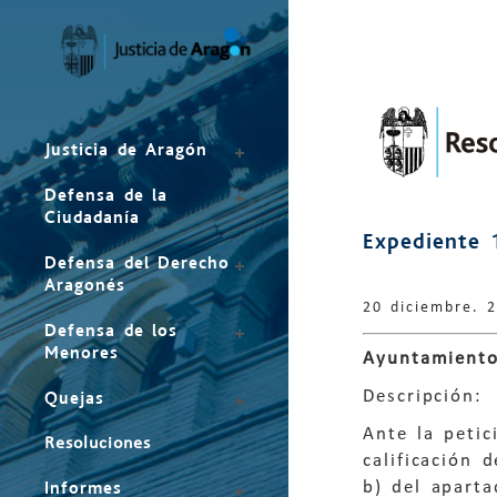
Mapa
del
sitio
Justicia de Aragón
Defensa de la
Ciudadanía
Expediente 
Defensa del Derecho
Aragonés
20 diciembre. 
Defensa de los
Menores
Ayuntamient
Descripción:
Quejas
Ante la peti
Resoluciones
calificación 
b) del aparta
Informes