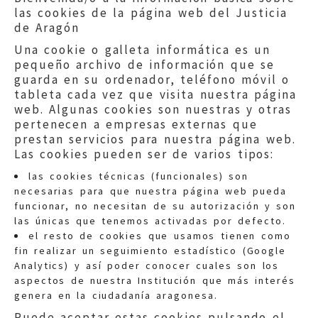
las cookies de la página web del Justicia
de Aragón
Una cookie o galleta informática es un
pequeño archivo de información que se
guarda en su ordenador, teléfono móvil o
tableta cada vez que visita nuestra página
web. Algunas cookies son nuestras y otras
pertenecen a empresas externas que
prestan servicios para nuestra página web.
Las cookies pueden ser de varios tipos:
las cookies técnicas (funcionales) son
necesarias para que nuestra página web pueda
funcionar, no necesitan de su autorización y son
las únicas que tenemos activadas por defecto.
Quejas:
quejas@eljusticiadearagon.es
el resto de cookies que usamos tienen como
fin realizar un seguimiento estadístico (Google
Información general:
Analytics) y así poder conocer cuales son los
informacion@eljusticiadearagon.es
aspectos de nuestra Institución que más interés
genera en la ciudadanía aragonesa.
Teléfonos:
900 210 210
/
976 399 354
Puede aceptar estas cookies pulsando el