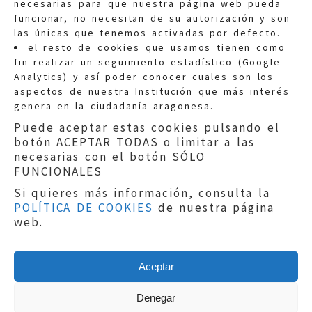
necesarias para que nuestra página web pueda
funcionar, no necesitan de su autorización y son
las únicas que tenemos activadas por defecto.
Quejas:
quejas@eljusticiadearagon.es
el resto de cookies que usamos tienen como
fin realizar un seguimiento estadístico (Google
Información general:
Analytics) y así poder conocer cuales son los
informacion@eljusticiadearagon.es
aspectos de nuestra Institución que más interés
genera en la ciudadanía aragonesa.
Teléfonos:
900 210 210
/
976 399 354
Puede aceptar estas cookies pulsando el
botón ACEPTAR TODAS o limitar a las
necesarias con el botón SÓLO
FUNCIONALES
Si quieres más información, consulta la
POLÍTICA DE COOKIES
de nuestra página
Aviso legal
|
Política de privacidad
|
web.
Protección de Datos
|
Declaración de
accesibilidad
|
Perfil del Contratante
|
Política de cookies
|
Mapa web
Aceptar
Copyright © 2019
El Justicia de Aragón
|
Desarrollo:
Sephor Consulting
Denegar