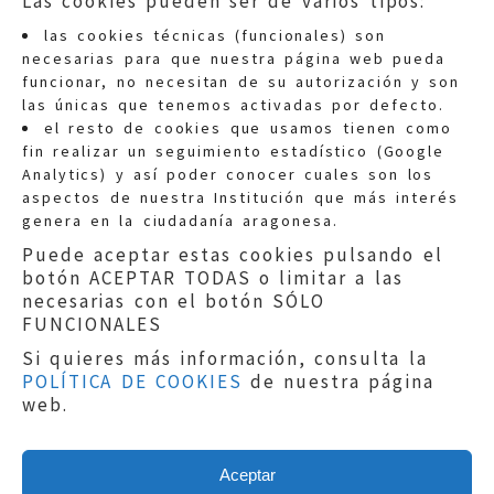
Las cookies pueden ser de varios tipos:
las cookies técnicas (funcionales) son
necesarias para que nuestra página web pueda
funcionar, no necesitan de su autorización y son
las únicas que tenemos activadas por defecto.
Quejas:
quejas@eljusticiadearagon.es
el resto de cookies que usamos tienen como
fin realizar un seguimiento estadístico (Google
Información general:
Analytics) y así poder conocer cuales son los
informacion@eljusticiadearagon.es
aspectos de nuestra Institución que más interés
genera en la ciudadanía aragonesa.
Teléfonos:
900 210 210
/
976 399 354
Puede aceptar estas cookies pulsando el
botón ACEPTAR TODAS o limitar a las
necesarias con el botón SÓLO
FUNCIONALES
Si quieres más información, consulta la
POLÍTICA DE COOKIES
de nuestra página
Aviso legal
|
Política de privacidad
|
web.
Protección de Datos
|
Declaración de
accesibilidad
|
Perfil del Contratante
|
Política de cookies
|
Mapa web
Aceptar