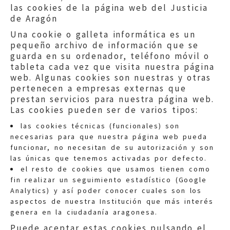
las cookies de la página web del Justicia
de Aragón
Una cookie o galleta informática es un
pequeño archivo de información que se
guarda en su ordenador, teléfono móvil o
tableta cada vez que visita nuestra página
web. Algunas cookies son nuestras y otras
pertenecen a empresas externas que
prestan servicios para nuestra página web.
Las cookies pueden ser de varios tipos:
las cookies técnicas (funcionales) son
necesarias para que nuestra página web pueda
funcionar, no necesitan de su autorización y son
las únicas que tenemos activadas por defecto.
Quejas:
quejas@eljusticiadearagon.es
el resto de cookies que usamos tienen como
fin realizar un seguimiento estadístico (Google
Información general:
Analytics) y así poder conocer cuales son los
informacion@eljusticiadearagon.es
aspectos de nuestra Institución que más interés
genera en la ciudadanía aragonesa.
Teléfonos:
900 210 210
/
976 399 354
Puede aceptar estas cookies pulsando el