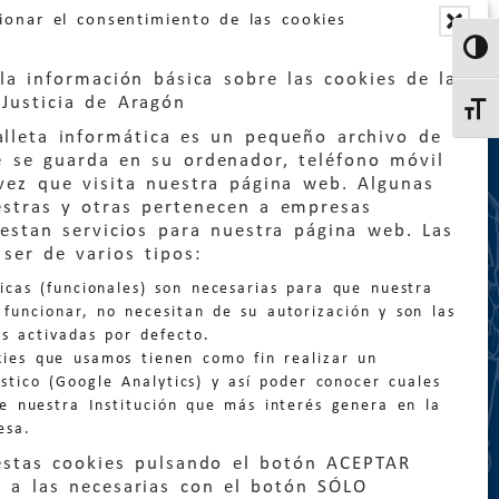
ionar el consentimiento de las cookies
Altern
la información básica sobre las cookies de la
Justicia de Aragón
Altern
lleta informática es un pequeño archivo de
e se guarda en su ordenador, teléfono móvil
vez que visita nuestra página web. Algunas
estras y otras pertenecen a empresas
estan servicios para nuestra página web. Las
:
quejas@eljusticiadearagon.es
ser de varios tipos:
nicas (funcionales) son necesarias para que nuestra
ción general:
funcionar, no necesitan de su autorización y son las
n@eljusticiadearagon.es
s activadas por defecto.
kies que usamos tienen como fin realizar un
os:
900 210 210
/
976 399 354
stico (Google Analytics) y así poder conocer cuales
de nuestra Institución que más interés genera en la
esa.
estas cookies pulsando el botón ACEPTAR
 a las necesarias con el botón SÓLO