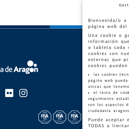
Gest
Bienvenida/o a 
página web del 
Una cookie o ga
información qu
o tableta cada 
cookies son nu
externas que pr
Quejas
cookies pueden 
las cookies téc
Informa
página web pueda 
informacio
únicas que tenemo
el resto de coo
Teléfon
seguimiento estadí
son los aspectos 
ciudadanía aragon
Puede aceptar 
TODAS o limitar