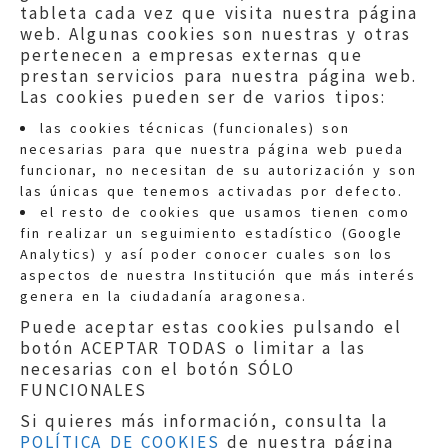
tableta cada vez que visita nuestra página
web. Algunas cookies son nuestras y otras
pertenecen a empresas externas que
prestan servicios para nuestra página web.
Las cookies pueden ser de varios tipos:
las cookies técnicas (funcionales) son
necesarias para que nuestra página web pueda
funcionar, no necesitan de su autorización y son
las únicas que tenemos activadas por defecto.
Quejas:
quejas@eljusticiadearagon.es
el resto de cookies que usamos tienen como
fin realizar un seguimiento estadístico (Google
Información general:
Analytics) y así poder conocer cuales son los
informacion@eljusticiadearagon.es
aspectos de nuestra Institución que más interés
genera en la ciudadanía aragonesa.
Teléfonos:
900 210 210
/
976 399 354
Puede aceptar estas cookies pulsando el
botón ACEPTAR TODAS o limitar a las
necesarias con el botón SÓLO
FUNCIONALES
Si quieres más información, consulta la
POLÍTICA DE COOKIES
de nuestra página