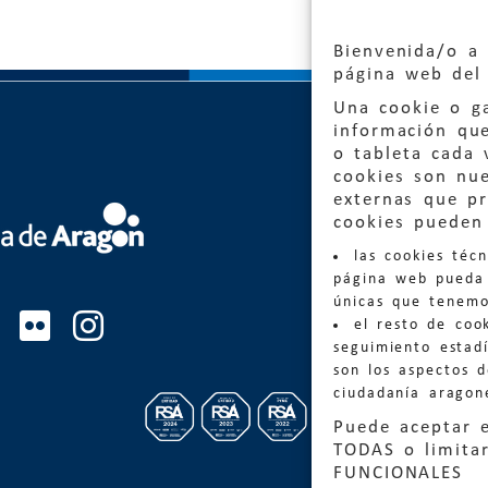
Bienvenida/o a 
página web del 
Una cookie o ga
información qu
o tableta cada 
cookies son nu
externas que pr
Quejas
cookies pueden 
las cookies téc
Informa
página web pueda 
informacio
únicas que tenemo
el resto de coo
Teléfon
seguimiento estadí
son los aspectos 
ciudadanía aragon
Puede aceptar 
TODAS o limitar
FUNCIONALES