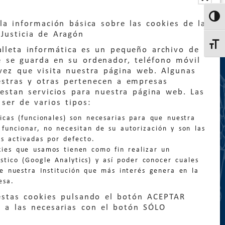
Altern
la información básica sobre las cookies de la
Justicia de Aragón
Altern
lleta informática es un pequeño archivo de
e se guarda en su ordenador, teléfono móvil
vez que visita nuestra página web. Algunas
estras y otras pertenecen a empresas
estan servicios para nuestra página web. Las
:
quejas@eljusticiadearagon.es
ser de varios tipos:
nicas (funcionales) son necesarias para que nuestra
ción general:
funcionar, no necesitan de su autorización y son las
n@eljusticiadearagon.es
s activadas por defecto.
kies que usamos tienen como fin realizar un
os:
900 210 210
/
976 399 354
stico (Google Analytics) y así poder conocer cuales
de nuestra Institución que más interés genera en la
esa.
estas cookies pulsando el botón ACEPTAR
 a las necesarias con el botón SÓLO