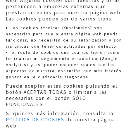
web. Algunas cookies son nuestras y otras
pertenecen a empresas externas que
prestan servicios para nuestra página web.
Las cookies pueden ser de varios tipos:
las cookies técnicas (funcionales) son
necesarias para que nuestra página web pueda
funcionar, no necesitan de su autorización y son
las únicas que tenemos activadas por defecto.
Quejas:
quejas@eljusticiadearagon.es
el resto de cookies que usamos tienen como
fin realizar un seguimiento estadístico (Google
Información general:
Analytics) y así poder conocer cuales son los
informacion@eljusticiadearagon.es
aspectos de nuestra Institución que más interés
genera en la ciudadanía aragonesa.
Teléfonos:
900 210 210
/
976 399 354
Puede aceptar estas cookies pulsando el
botón ACEPTAR TODAS o limitar a las
necesarias con el botón SÓLO
FUNCIONALES
Si quieres más información, consulta la
POLÍTICA DE COOKIES
de nuestra página
Aviso legal
|
Política de privacidad
|
web.
Protección de Datos
|
Declaración de