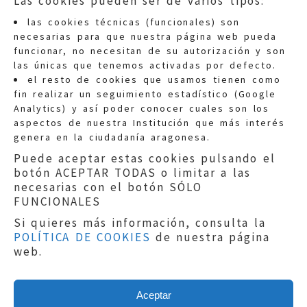
Las cookies pueden ser de varios tipos:
las cookies técnicas (funcionales) son
necesarias para que nuestra página web pueda
funcionar, no necesitan de su autorización y son
las únicas que tenemos activadas por defecto.
Quejas:
quejas@eljusticiadearagon.es
el resto de cookies que usamos tienen como
fin realizar un seguimiento estadístico (Google
Información general:
Analytics) y así poder conocer cuales son los
informacion@eljusticiadearagon.es
aspectos de nuestra Institución que más interés
genera en la ciudadanía aragonesa.
Teléfonos:
900 210 210
/
976 399 354
Puede aceptar estas cookies pulsando el
botón ACEPTAR TODAS o limitar a las
necesarias con el botón SÓLO
FUNCIONALES
Si quieres más información, consulta la
POLÍTICA DE COOKIES
de nuestra página
Aviso legal
|
Política de privacidad
|
web.
Protección de Datos
|
Declaración de
accesibilidad
|
Perfil del Contratante
|
Política de cookies
|
Mapa web
Aceptar