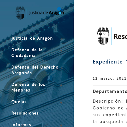
Mapa
del
sitio
Justicia de Aragón
Defensa de la
Ciudadanía
Expediente 
Defensa del Derecho
Aragonés
12 marzo. 2021
Defensa de los
Menores
Departamento
Descripción: 
Quejas
Gobierno de 
Resoluciones
sus expedien
la búsqueda 
Informes