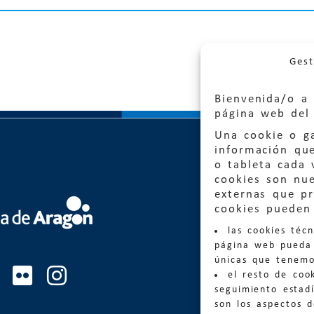
Gest
Bienvenida/o a 
página web del 
Una cookie o ga
información qu
o tableta cada 
cookies son nu
externas que pr
Quejas
cookies pueden 
las cookies téc
Informa
página web pueda 
informacio
únicas que tenemo
el resto de coo
Teléfon
seguimiento estadí
son los aspectos 