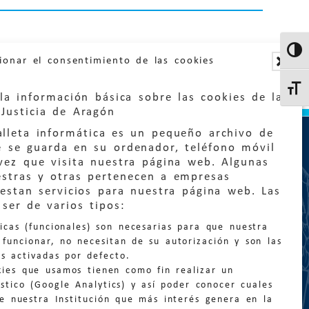
Altern
ionar el consentimiento de las cookies
Altern
la información básica sobre las cookies de la
Justicia de Aragón
lleta informática es un pequeño archivo de
e se guarda en su ordenador, teléfono móvil
vez que visita nuestra página web. Algunas
estras y otras pertenecen a empresas
estan servicios para nuestra página web. Las
:
quejas@eljusticiadearagon.es
ser de varios tipos:
nicas (funcionales) son necesarias para que nuestra
ción general:
funcionar, no necesitan de su autorización y son las
n@eljusticiadearagon.es
s activadas por defecto.
kies que usamos tienen como fin realizar un
os:
900 210 210
/
976 399 354
stico (Google Analytics) y así poder conocer cuales
de nuestra Institución que más interés genera en la