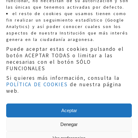
funcionar, no necesitan de su autorización y son
las únicas que tenemos activadas por defecto.
Quejas:
quejas@eljusticiadearagon.es
el resto de cookies que usamos tienen como
fin realizar un seguimiento estadístico (Google
Información general:
Analytics) y así poder conocer cuales son los
informacion@eljusticiadearagon.es
aspectos de nuestra Institución que más interés
genera en la ciudadanía aragonesa.
Teléfonos:
900 210 210
/
976 399 354
Puede aceptar estas cookies pulsando el
botón ACEPTAR TODAS o limitar a las
necesarias con el botón SÓLO
FUNCIONALES
Si quieres más información, consulta la
POLÍTICA DE COOKIES
de nuestra página
Aviso legal
|
Política de privacidad
|
web.
Protección de Datos
|
Declaración de
accesibilidad
|
Perfil del Contratante
|
Política de cookies
|
Mapa web
Aceptar
Copyright © 2019
El Justicia de Aragón
|
Desarrollo:
Sephor Consulting
Denegar