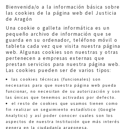
Bienvenida/o a la información básica sobre
las cookies de la página web del Justicia
de Aragón
Una cookie o galleta informática es un
pequeño archivo de información que se
guarda en su ordenador, teléfono móvil o
tableta cada vez que visita nuestra página
web. Algunas cookies son nuestras y otras
pertenecen a empresas externas que
prestan servicios para nuestra página web.
Las cookies pueden ser de varios tipos:
las cookies técnicas (funcionales) son
necesarias para que nuestra página web pueda
funcionar, no necesitan de su autorización y son
las únicas que tenemos activadas por defecto.
Quejas:
quejas@eljusticiadearagon.es
el resto de cookies que usamos tienen como
fin realizar un seguimiento estadístico (Google
Información general:
Analytics) y así poder conocer cuales son los
informacion@eljusticiadearagon.es
aspectos de nuestra Institución que más interés
genera en la ciudadanía aragonesa.
Teléfonos:
900 210 210
/
976 399 354