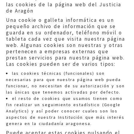
las cookies de la página web del Justicia
de Aragón
Una cookie o galleta informática es un
pequeño archivo de información que se
guarda en su ordenador, teléfono móvil o
tableta cada vez que visita nuestra página
web. Algunas cookies son nuestras y otras
pertenecen a empresas externas que
prestan servicios para nuestra página web.
Las cookies pueden ser de varios tipos:
las cookies técnicas (funcionales) son
necesarias para que nuestra página web pueda
funcionar, no necesitan de su autorización y son
las únicas que tenemos activadas por defecto.
Quejas:
quejas@eljusticiadearagon.es
el resto de cookies que usamos tienen como
fin realizar un seguimiento estadístico (Google
Información general:
Analytics) y así poder conocer cuales son los
informacion@eljusticiadearagon.es
aspectos de nuestra Institución que más interés
genera en la ciudadanía aragonesa.
Teléfonos:
900 210 210
/
976 399 354
Puede aceptar estas cookies pulsando el