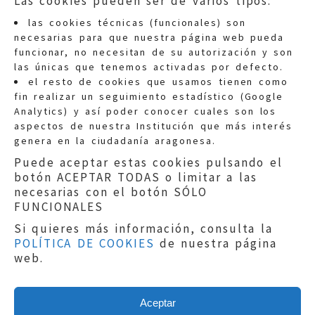
Las cookies pueden ser de varios tipos:
las cookies técnicas (funcionales) son
necesarias para que nuestra página web pueda
funcionar, no necesitan de su autorización y son
las únicas que tenemos activadas por defecto.
Quejas:
quejas@eljusticiadearagon.es
el resto de cookies que usamos tienen como
fin realizar un seguimiento estadístico (Google
Información general:
Analytics) y así poder conocer cuales son los
informacion@eljusticiadearagon.es
aspectos de nuestra Institución que más interés
genera en la ciudadanía aragonesa.
Teléfonos:
900 210 210
/
976 399 354
Puede aceptar estas cookies pulsando el
botón ACEPTAR TODAS o limitar a las
necesarias con el botón SÓLO
FUNCIONALES
Si quieres más información, consulta la
POLÍTICA DE COOKIES
de nuestra página
Aviso legal
|
Política de privacidad
|
web.
Protección de Datos
|
Declaración de
accesibilidad
|
Perfil del Contratante
|
Política de cookies
|
Mapa web
Aceptar