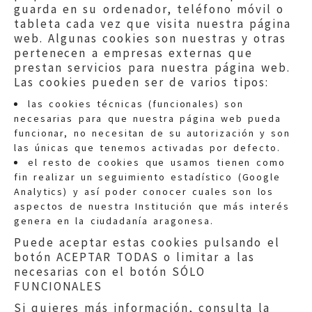
guarda en su ordenador, teléfono móvil o
tableta cada vez que visita nuestra página
web. Algunas cookies son nuestras y otras
pertenecen a empresas externas que
prestan servicios para nuestra página web.
Las cookies pueden ser de varios tipos:
las cookies técnicas (funcionales) son
necesarias para que nuestra página web pueda
funcionar, no necesitan de su autorización y son
las únicas que tenemos activadas por defecto.
Quejas:
quejas@eljusticiadearagon.es
el resto de cookies que usamos tienen como
fin realizar un seguimiento estadístico (Google
Información general:
Analytics) y así poder conocer cuales son los
informacion@eljusticiadearagon.es
aspectos de nuestra Institución que más interés
genera en la ciudadanía aragonesa.
Teléfonos:
900 210 210
/
976 399 354
Puede aceptar estas cookies pulsando el
botón ACEPTAR TODAS o limitar a las
necesarias con el botón SÓLO
FUNCIONALES
Si quieres más información, consulta la