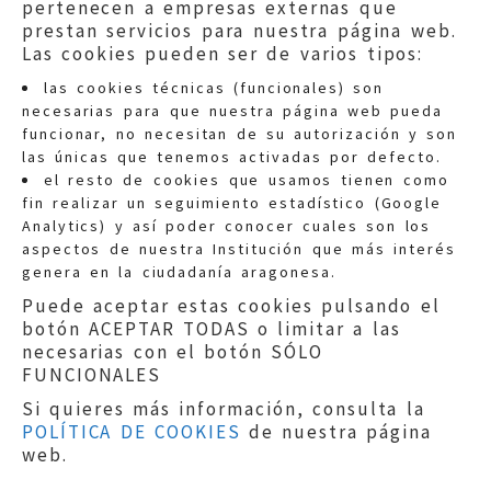
pertenecen a empresas externas que
prestan servicios para nuestra página web.
Las cookies pueden ser de varios tipos:
las cookies técnicas (funcionales) son
necesarias para que nuestra página web pueda
funcionar, no necesitan de su autorización y son
las únicas que tenemos activadas por defecto.
Quejas:
quejas@eljusticiadearagon.es
el resto de cookies que usamos tienen como
fin realizar un seguimiento estadístico (Google
Información general:
Analytics) y así poder conocer cuales son los
informacion@eljusticiadearagon.es
aspectos de nuestra Institución que más interés
genera en la ciudadanía aragonesa.
Teléfonos:
900 210 210
/
976 399 354
Puede aceptar estas cookies pulsando el
botón ACEPTAR TODAS o limitar a las
necesarias con el botón SÓLO
FUNCIONALES
Si quieres más información, consulta la
POLÍTICA DE COOKIES
de nuestra página
Aviso legal
|
Política de privacidad
|
web.
Protección de Datos
|
Declaración de