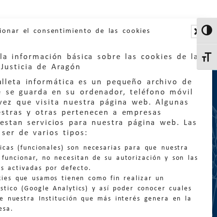
ionar el consentimiento de las cookies
Altern
la información básica sobre las cookies de la
Altern
Justicia de Aragón
lleta informática es un pequeño archivo de
e se guarda en su ordenador, teléfono móvil
vez que visita nuestra página web. Algunas
estras y otras pertenecen a empresas
estan servicios para nuestra página web. Las
:
quejas@eljusticiadearagon.es
ser de varios tipos:
nicas (funcionales) son necesarias para que nuestra
ción general:
funcionar, no necesitan de su autorización y son las
n@eljusticiadearagon.es
s activadas por defecto.
kies que usamos tienen como fin realizar un
os:
900 210 210
/
976 399 354
stico (Google Analytics) y así poder conocer cuales
de nuestra Institución que más interés genera en la
esa.