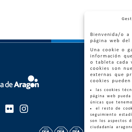
Gest
Bienvenida/o a 
página web del 
Una cookie o ga
información qu
o tableta cada 
cookies son nu
externas que pr
Quejas
cookies pueden 
las cookies téc
Informa
página web pueda 
informacio
únicas que tenemo
el resto de coo
Teléfon
seguimiento estadí
son los aspectos 
ciudadanía aragon