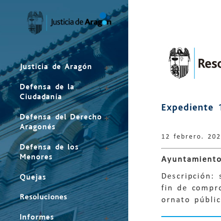
Mapa
del
sitio
Justicia de Aragón
Defensa de la
Ciudadanía
Expediente 
Defensa del Derecho
Aragonés
12 febrero. 20
Defensa de los
Menores
Ayuntamiento
Descripción: 
Quejas
fin de compro
Resoluciones
ornato públic
Informes